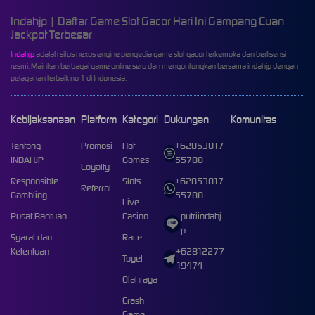
Indahjp | Daftar Game Slot Gacor Hari Ini Gampang Cuan
Jackpot Terbesar
Indahjp
adalah situs nexus engine penyedia game slot gacor terkemuka dan berlisensi
resmi. Mainkan berbagai game online seru dan menguntungkan bersama indahjp dengan
pelayanan terbaik no 1 di Indonesia.
Kebijaksanaan
Platform
Kategori
Dukungan
Komunitas
Tentang
Promosi
Hot
+62853817
INDAHJP
Games
55788
Loyalty
Responsible
Slots
+62853817
Referral
Gambling
55788
Live
Pusat Bantuan
Casino
putriindahj
p
Syarat dan
Race
Ketentuan
+62812277
Togel
19474
Olahraga
Crash
Game