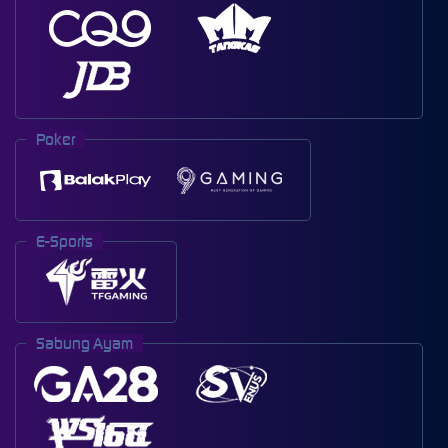
Poker
E-Sports
Sabung Ayam