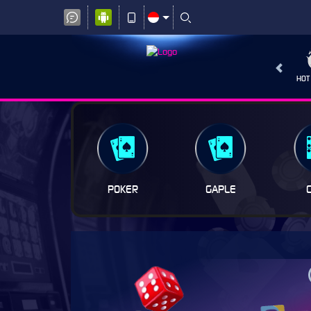
HOT
POKER
GAPLE