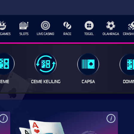
 GAMES
SLOTS
LIVE CASINO
RACE
TOGEL
OLAHRAGA
CRASH
CEME
CEME KELILING
CAPSA
DOMI
i
i