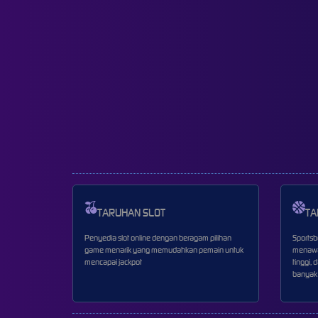
TARUHAN SLOT
TA
Penyedia slot online dengan beragam pilihan
Sportsb
game menarik yang memudahkan pemain untuk
menawar
mencapai jackpot
tinggi,
banyak 